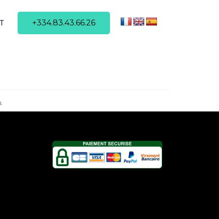
+334.83.43.66.26
T
l.