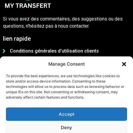
Si vous avez des commentaires, des suggestions ou des
questions, n’hésitez pas à nous contacter.
lien rapide
Conditions générales d’utilisation clients
Conditions générales d’utilisation partenaires
Manage Consent
Charte de la communauté
To provide the best experiences, we use technologies like cookies to
Politique de confidentialité
store and/or access device information. Consenting to these
technologies will allow us to process data such as browsing behavior or
unique IDs on this site. Not consenting or withdrawing consent, may
adversely affect certain features and functions.
Accept
Deny