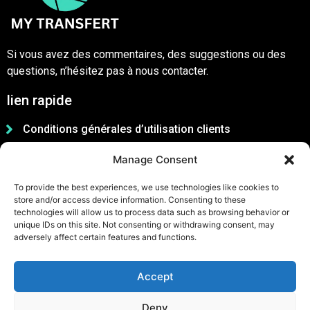
Si vous avez des commentaires, des suggestions ou des
questions, n’hésitez pas à nous contacter.
lien rapide
Conditions générales d’utilisation clients
Conditions générales d’utilisation partenaires
Manage Consent
Charte de la communauté
To provide the best experiences, we use technologies like cookies to
Politique de confidentialité
store and/or access device information. Consenting to these
technologies will allow us to process data such as browsing behavior or
unique IDs on this site. Not consenting or withdrawing consent, may
adversely affect certain features and functions.
Accept
Deny