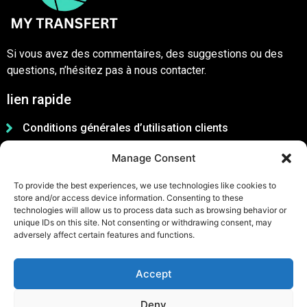
Si vous avez des commentaires, des suggestions ou des
questions, n’hésitez pas à nous contacter.
lien rapide
Conditions générales d’utilisation clients
Conditions générales d’utilisation partenaires
Manage Consent
Charte de la communauté
To provide the best experiences, we use technologies like cookies to
Politique de confidentialité
store and/or access device information. Consenting to these
technologies will allow us to process data such as browsing behavior or
unique IDs on this site. Not consenting or withdrawing consent, may
adversely affect certain features and functions.
Accept
Deny